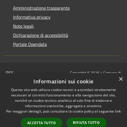
Amministrazione trasparente
Informativa privacy
Note legali
Dichiarazione di accessibilità
Portale Opendata
RSS
Copyright © 2026 • Comune di
×
Accessibilità
Villongo • Powered by
Informazioni sui cookie
Privacy
Municipium
Accesso
•
Questo sito web utilizza cookie tecnici e assimilati strettamente
Cookie
redazione
necessari al corretto funzionamento e alla navigazione del sito,
Mappa del sito
nonché un cookie tecnico analitico al solo fine di elaborare
informazioni statistiche, aggregate e anonime.
IBAN COMUNALI: per i cittadini
Per maggiori dettagli, può consultare la cookie policy al seguente
link
IT48Z0851453760000000120312
/
RIFIUTA TUTTO
ACCETTA TUTTO