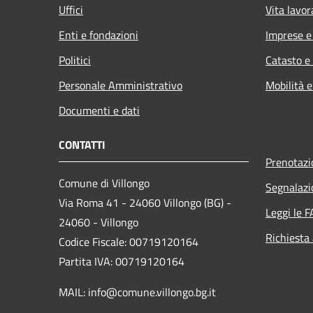
Uffici
Vita lavor
Enti e fondazioni
Imprese 
Politici
Catasto e
Personale Amministrativo
Mobilità e
Documenti e dati
CONTATTI
Prenotaz
Comune di Villongo
Segnalazi
Via Roma 41 - 24060 Villongo (BG) -
Leggi le 
24060 - Villongo
Richiesta
Codice Fiscale: 00719120164
Partita IVA: 00719120164
MAIL: info@comune.villongo.bg.it