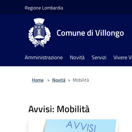
Salta al contenuto principale
Regione Lombardia
Comune di Villongo
Amministrazione
Novità
Servizi
Vivere V
Home
>
Novità
>
Mobilità
Avvisi: Mobilità