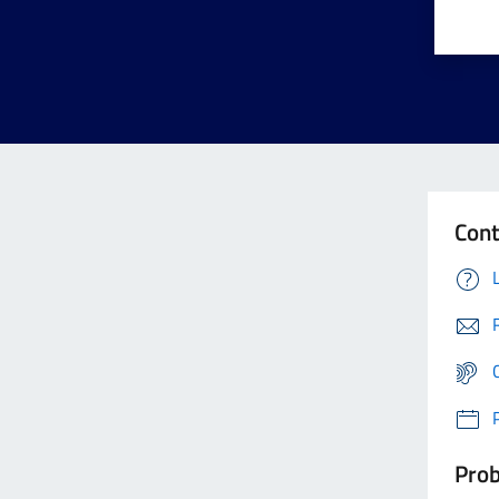
Cont
Prob