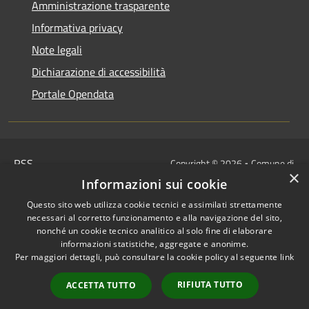
Amministrazione trasparente
Informativa privacy
Note legali
Dichiarazione di accessibilità
Portale Opendata
RSS
Copyright © 2026 • Comune di
×
Accessibilità
Villongo • Powered by
Informazioni sui cookie
Privacy
Municipium
Accesso
•
Questo sito web utilizza cookie tecnici e assimilati strettamente
Cookie
redazione
necessari al corretto funzionamento e alla navigazione del sito,
Mappa del sito
nonché un cookie tecnico analitico al solo fine di elaborare
informazioni statistiche, aggregate e anonime.
IBAN COMUNALI: per i cittadini
Per maggiori dettagli, può consultare la cookie policy al seguente
link
IT48Z0851453760000000120312
/
RIFIUTA TUTTO
ACCETTA TUTTO
IT32I0100004306TU0000005820