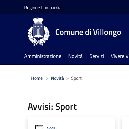
Salta al contenuto principale
Regione Lombardia
Comune di Villongo
Amministrazione
Novità
Servizi
Vivere V
Home
>
Novità
>
Sport
Avvisi: Sport
AVVISI