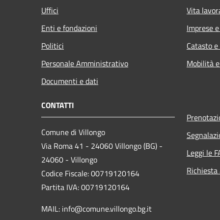
Uffici
Vita lavor
Enti e fondazioni
Imprese 
Politici
Catasto e
Personale Amministrativo
Mobilità e
Documenti e dati
CONTATTI
Prenotaz
Comune di Villongo
Segnalazi
Via Roma 41 - 24060 Villongo (BG) -
Leggi le 
24060 - Villongo
Richiesta
Codice Fiscale: 00719120164
Partita IVA: 00719120164
MAIL: info@comune.villongo.bg.it