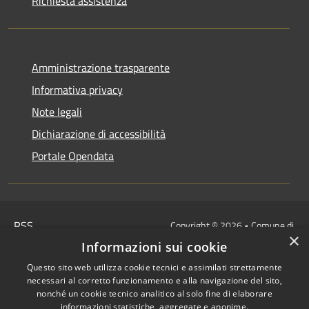
Richiesta assistenza
Amministrazione trasparente
Informativa privacy
Note legali
Dichiarazione di accessibilità
Portale Opendata
RSS
Copyright © 2026 • Comune di
×
Accessibilità
Villongo • Powered by
Informazioni sui cookie
Privacy
Municipium
Accesso
•
Questo sito web utilizza cookie tecnici e assimilati strettamente
Cookie
redazione
necessari al corretto funzionamento e alla navigazione del sito,
Mappa del sito
nonché un cookie tecnico analitico al solo fine di elaborare
informazioni statistiche, aggregate e anonime.