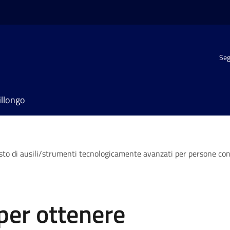
Seg
illongo
isto di ausili/strumenti tecnologicamente avanzati per persone con d
per ottenere