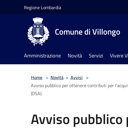
Salta al contenuto principale
Regione Lombardia
Comune di Villongo
Amministrazione
Novità
Servizi
Vivere V
Home
>
Novità
>
Avvisi
>
Avviso pubblico per ottenere contributi per l'acqu
(DSA).
Avviso pubblico 