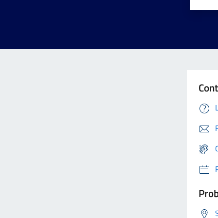
Cont
Prob