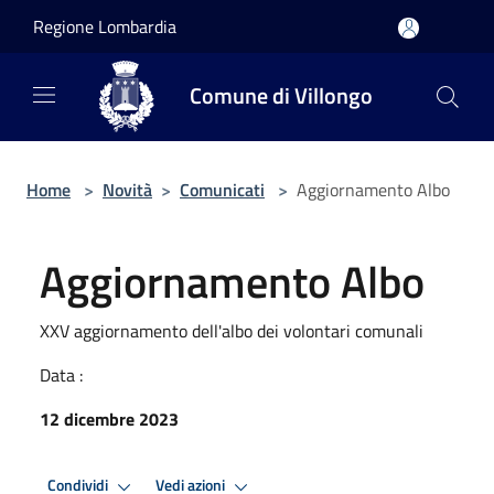
Salta al contenuto principale
Regione Lombardia
Comune di Villongo
Home
>
Novità
>
Comunicati
>
Aggiornamento Albo
Aggiornamento Albo
XXV aggiornamento dell'albo dei volontari comunali
Data :
12 dicembre 2023
Condividi
Vedi azioni