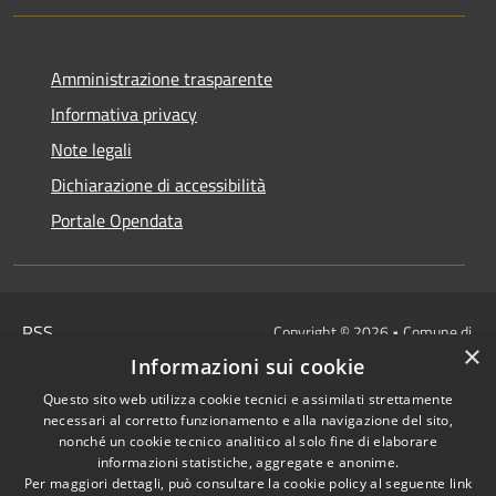
Amministrazione trasparente
Informativa privacy
Note legali
Dichiarazione di accessibilità
Portale Opendata
RSS
Copyright © 2026 • Comune di
×
Accessibilità
Villongo • Powered by
Informazioni sui cookie
Privacy
Municipium
Accesso
•
Questo sito web utilizza cookie tecnici e assimilati strettamente
Cookie
redazione
necessari al corretto funzionamento e alla navigazione del sito,
Mappa del sito
nonché un cookie tecnico analitico al solo fine di elaborare
informazioni statistiche, aggregate e anonime.
IBAN COMUNALI: per i cittadini
Per maggiori dettagli, può consultare la cookie policy al seguente
link
IT48Z0851453760000000120312