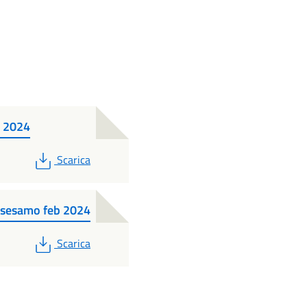
b 2024
PDF
Scarica
i sesamo feb 2024
PDF
Scarica