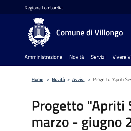
Salta al contenuto principale
Regione Lombardia
Comune di Villongo
Amministrazione
Novità
Servizi
Vivere V
Home
>
Novità
>
Avvisi
>
Progetto "Apriti S
Progetto "Apriti
marzo - giugno 