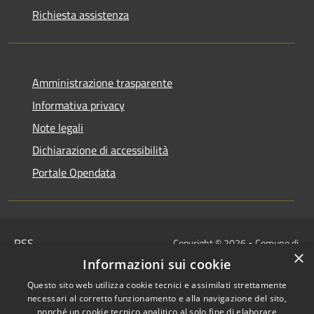
Richiesta assistenza
Amministrazione trasparente
Informativa privacy
Note legali
Dichiarazione di accessibilità
Portale Opendata
RSS
Copyright © 2026 • Comune di
×
Accessibilità
Villongo • Powered by
Informazioni sui cookie
Privacy
Municipium
Accesso
•
Questo sito web utilizza cookie tecnici e assimilati strettamente
Cookie
redazione
necessari al corretto funzionamento e alla navigazione del sito,
Mappa del sito
nonché un cookie tecnico analitico al solo fine di elaborare