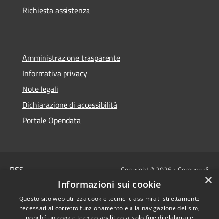
Richiesta assistenza
Amministrazione trasparente
Informativa privacy
Note legali
Dichiarazione di accessibilità
Portale Opendata
RSS
Copyright © 2026 • Comune di
×
Accessibilità
Villongo • Powered by
Informazioni sui cookie
Privacy
Municipium
Accesso
•
Questo sito web utilizza cookie tecnici e assimilati strettamente
Cookie
redazione
necessari al corretto funzionamento e alla navigazione del sito,
Mappa del sito
nonché un cookie tecnico analitico al solo fine di elaborare