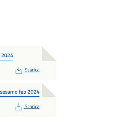
b 2024
PDF
Scarica
i sesamo feb 2024
PDF
Scarica