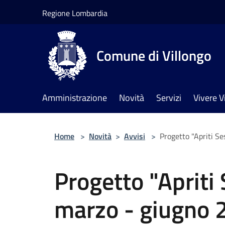
Salta al contenuto principale
Regione Lombardia
Comune di Villongo
Amministrazione
Novità
Servizi
Vivere V
Home
>
Novità
>
Avvisi
>
Progetto "Apriti S
Progetto "Apriti
marzo - giugno 