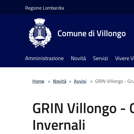
Salta al contenuto principale
Regione Lombardia
Comune di Villongo
Amministrazione
Novità
Servizi
Vivere V
Home
>
Novità
>
Avvisi
>
GRIN Villongo - Gru
GRIN Villongo - 
Invernali