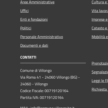
Aree Amministrative
Cultura e
Uffici
Vita lavor
Enti e fondazioni
Imprese 
Politici
Catasto e
Personale Amministrativo
Mobilità e
Documenti e dati
CONTATTI
Prenotaz
Comune di Villongo
Segnalazi
Via Roma 41 - 24060 Villongo (BG) -
Leggi le 
24060 - Villongo
Richiesta
Codice Fiscale: 00719120164
Partita IVA: 00719120164
MAIL: info@comune.villongo.bg.it