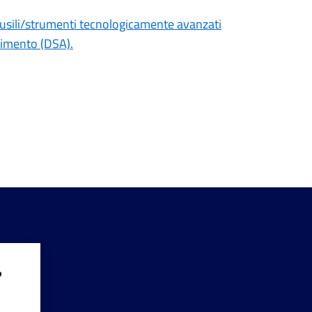
 ausili/strumenti tecnologicamente avanzati
ndimento (DSA).
?