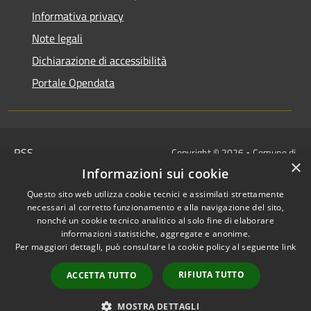
Informativa privacy
Note legali
Dichiarazione di accessibilità
Portale Opendata
RSS
Copyright © 2026 • Comune di
×
Accessibilità
Villongo • Powered by
Informazioni sui cookie
Privacy
Municipium
Accesso
•
Questo sito web utilizza cookie tecnici e assimilati strettamente
Cookie
redazione
necessari al corretto funzionamento e alla navigazione del sito,
Mappa del sito
nonché un cookie tecnico analitico al solo fine di elaborare
informazioni statistiche, aggregate e anonime.
IBAN COMUNALI: per i cittadini
Per maggiori dettagli, può consultare la cookie policy al seguente
link
IT48Z0851453760000000120312
/
RIFIUTA TUTTO
ACCETTA TUTTO
IT32I0100004306TU0000005820
Tesoreria Unica
MOSTRA DETTAGLI