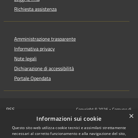
Richiesta assistenza
Amministrazione trasparente
Informativa privacy
Note legali
Dichiarazione di accessibilità
Portale Opendata
RSS
Copyright © 2026 • Comune di
×
Accessibilità
Villongo • Powered by
Informazioni sui cookie
Privacy
Municipium
Accesso
•
Questo sito web utilizza cookie tecnici e assimilati strettamente
Cookie
redazione
necessari al corretto funzionamento e alla navigazione del sito,