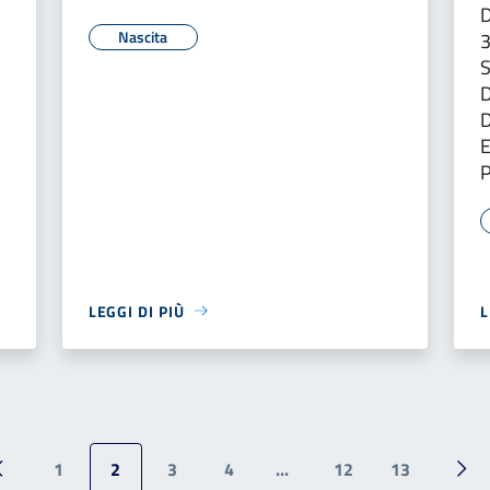
D
Nascita
S
LEGGI DI PIÙ
L
1
2
3
4
...
12
13
Pagina precedente
Pag