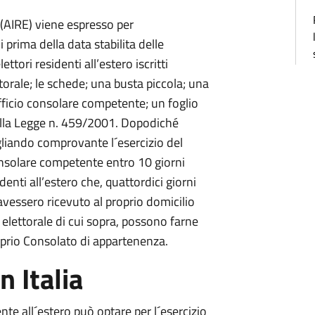
ro (AIRE) viene espresso per
 prima della data stabilita delle
lettori residenti all’estero iscritti
ttorale; le schede; una busta piccola; una
Ufficio consolare competente; un foglio
 della Legge n. 459/2001. Dopodiché
tagliando comprovante l´esercizio del
 consolare competente entro 10 giorni
identi all’estero che, quattordici giorni
 avessero ricevuto al proprio domicilio
elettorale di cui sopra, possono farne
prio Consolato di appartenenza.
n Italia
ente all´estero può optare per l´esercizio