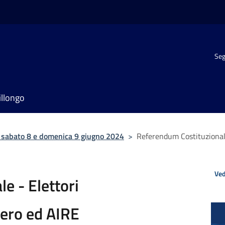
Seg
illongo
e sabato 8 e domenica 9 giugno 2024
>
Referendum Costituzional
Ved
e - Elettori
ero ed AIRE