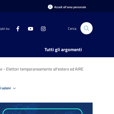
Accedi all'area personale
uici su
Cerca
Tutti gli argomenti
e - Elettori temporaneamente all'estero ed AIRE
i azioni