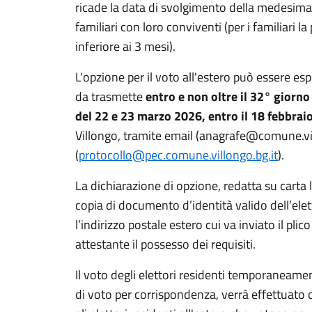
ricade la data di svolgimento della medesima
familiari con loro conviventi (per i familiari 
inferiore ai 3 mesi).
L'opzione per il voto all'estero può essere 
da trasmette
entro e non oltre il 32° giorn
del 22 e 23 marzo 2026, entro il 18 febbrai
Villongo, tramite email (anagrafe@comune.vi
(
protocollo@pec.comune.villongo.bg.it
).
La dichiarazione di opzione, redatta su carta
copia di documento d’identità valido dell’ele
l’indirizzo postale estero cui va inviato il pli
attestante il possesso dei requisiti.
Il voto degli elettori residenti temporaneamen
di voto per corrispondenza, verrà effettuato