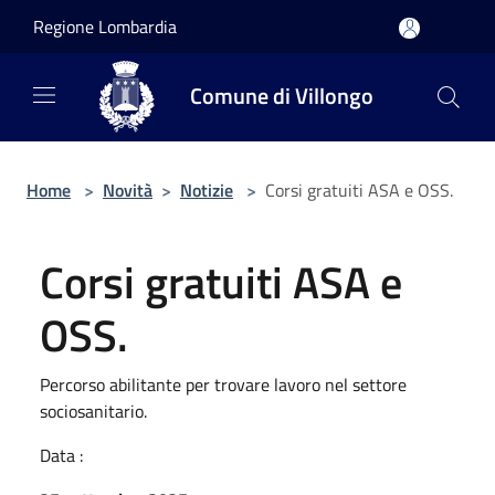
Salta al contenuto principale
Regione Lombardia
Comune di Villongo
Home
>
Novità
>
Notizie
>
Corsi gratuiti ASA e OSS.
Corsi gratuiti ASA e
OSS.
Percorso abilitante per trovare lavoro nel settore
sociosanitario.
Data :