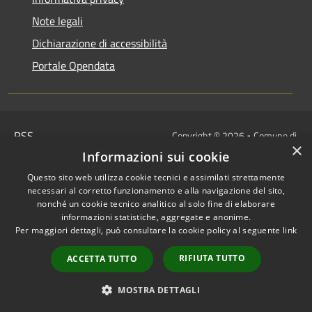
Note legali
Dichiarazione di accessibilità
Portale Opendata
RSS
Copyright © 2026 • Comune di
×
Accessibilità
Villongo • Powered by
Informazioni sui cookie
Privacy
Municipium
Accesso
•
Questo sito web utilizza cookie tecnici e assimilati strettamente
Cookie
redazione
necessari al corretto funzionamento e alla navigazione del sito,
Mappa del sito
nonché un cookie tecnico analitico al solo fine di elaborare
informazioni statistiche, aggregate e anonime.
IBAN COMUNALI: per i cittadini
Per maggiori dettagli, può consultare la cookie policy al seguente
link
IT48Z0851453760000000120312
/
RIFIUTA TUTTO
ACCETTA TUTTO
IT32I0100004306TU0000005820
Tesoreria Unica
MOSTRA DETTAGLI