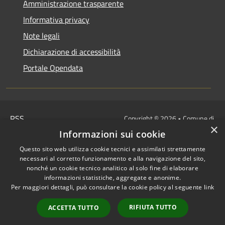
Amministrazione trasparente
Informativa privacy
Note legali
Dichiarazione di accessibilità
Portale Opendata
RSS
Copyright © 2026 • Comune di
×
Accessibilità
Villongo • Powered by
Informazioni sui cookie
Privacy
Municipium
Accesso
•
Questo sito web utilizza cookie tecnici e assimilati strettamente
Cookie
redazione
necessari al corretto funzionamento e alla navigazione del sito,
Mappa del sito
nonché un cookie tecnico analitico al solo fine di elaborare
informazioni statistiche, aggregate e anonime.
IBAN COMUNALI: per i cittadini
Per maggiori dettagli, può consultare la cookie policy al seguente
link
IT48Z0851453760000000120312
/
RIFIUTA TUTTO
ACCETTA TUTTO
IT32I0100004306TU0000005820