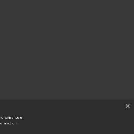
×
nzionamento e
nformazioni