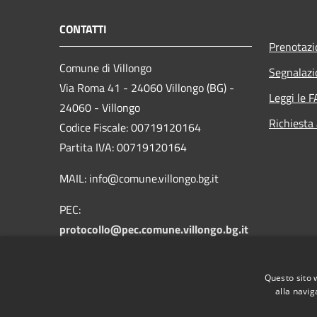
CONTATTI
Prenotaz
Comune di Villongo
Segnalazi
Via Roma 41 - 24060 Villongo (BG) -
Leggi le 
24060 - Villongo
Richiesta
Codice Fiscale: 00719120164
Partita IVA: 00719120164
MAIL: info@comune.villongo.bg.it
PEC:
protocollo@pec.comune.villongo.bg.it
Centralino Unico: +39 035 927222
Questo sito 
alla navig