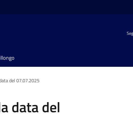
Seg
illongo
 data del 07.07.2025
la data del