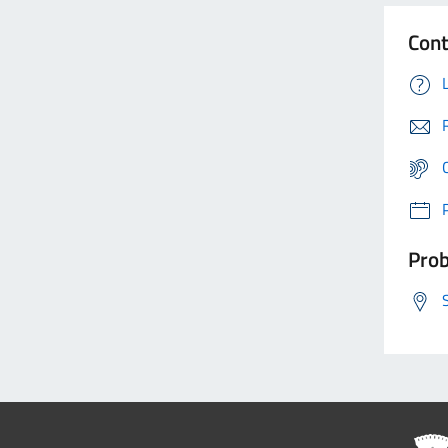
Cont
Prob