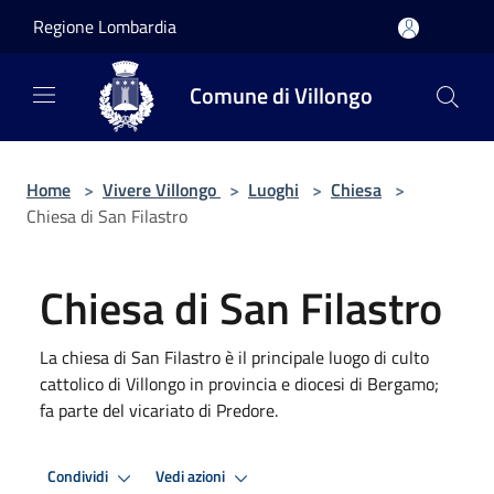
Salta al contenuto principale
Regione Lombardia
Comune di Villongo
Home
>
Vivere Villongo
>
Luoghi
>
Chiesa
>
Chiesa di San Filastro
Chiesa di San Filastro
La chiesa di San Filastro è il principale luogo di culto
cattolico di Villongo in provincia e diocesi di Bergamo;
fa parte del vicariato di Predore.
Condividi
Vedi azioni