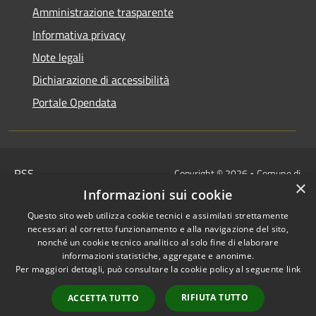
Amministrazione trasparente
Informativa privacy
Note legali
Dichiarazione di accessibilità
Portale Opendata
RSS
Copyright © 2026 • Comune di
×
Accessibilità
Villongo • Powered by
Informazioni sui cookie
Privacy
Municipium
Accesso
•
Questo sito web utilizza cookie tecnici e assimilati strettamente
Cookie
redazione
necessari al corretto funzionamento e alla navigazione del sito,
Mappa del sito
nonché un cookie tecnico analitico al solo fine di elaborare
informazioni statistiche, aggregate e anonime.
IBAN COMUNALI: per i cittadini
Per maggiori dettagli, può consultare la cookie policy al seguente
link
IT48Z0851453760000000120312
/
RIFIUTA TUTTO
ACCETTA TUTTO
IT32I0100004306TU0000005820