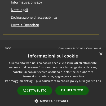
Informativa privacy
Note legali
Dichiarazione di accessibilità
Portale Opendata
RSS
Copyright © 2026 • Comune di
×
Accessibilità
Villongo • Powered by
Informazioni sui cookie
Privacy
Municipium
Accesso
•
Questo sito web utilizza cookie tecnici e assimilati strettamente
Cookie
redazione
necessari al corretto funzionamento e alla navigazione del sito,
Mappa del sito
nonché un cookie tecnico analitico al solo fine di elaborare
informazioni statistiche, aggregate e anonime.
IBAN COMUNALI: per i cittadini
Per maggiori dettagli, può consultare la cookie policy al seguente
link
IT48Z0851453760000000120312
/
RIFIUTA TUTTO
ACCETTA TUTTO
IT32I0100004306TU0000005820
Tesoreria Unica
MOSTRA DETTAGLI