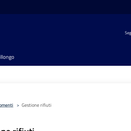
Seg
illongo
omenti
>
Gestione rifiuti