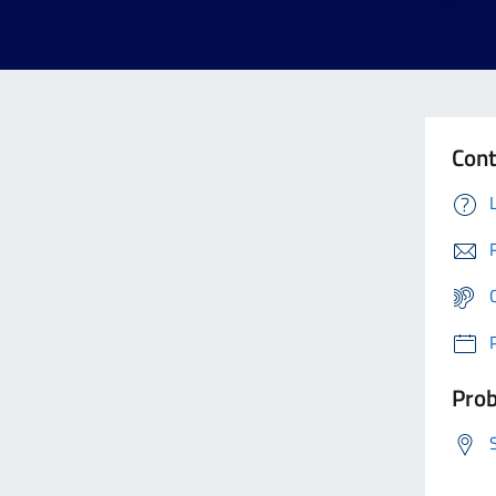
Cont
Prob