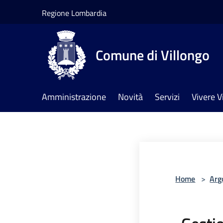
Salta al contenuto principale
Regione Lombardia
Comune di Villongo
Amministrazione
Novità
Servizi
Vivere V
Home
>
Arg