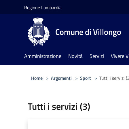
Salta al contenuto principale
Regione Lombardia
Comune di Villongo
Amministrazione
Novità
Servizi
Vivere V
Home
>
Argomenti
>
Sport
>
Tutti i servizi (
Tutti i servizi (3)