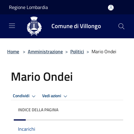
Salta al contenuto principale
Regione Lombardia
Comune di Villongo
Home
>
Amministrazione
>
Politici
>
Mario Ondei
Mario Ondei
Condividi
Vedi azioni
INDICE DELLA PAGINA
Incarichi