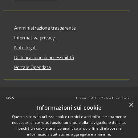
Amministrazione trasparente
Informativa privacy
Note legali
Dichiarazione di accessibilità
Portale Opendata
RSS
Copyright © 2026 • Comune di
×
Accessibilità
Villongo • Powered by
Informazioni sui cookie
Privacy
Municipium
Accesso
•
Questo sito web utilizza cookie tecnici e assimilati strettamente
Cookie
redazione
necessari al corretto funzionamento e alla navigazione del sito,
Mappa del sito
nonché un cookie tecnico analitico al solo fine di elaborare
informazioni statistiche, aggregate e anonime.
IBAN COMUNALI: per i cittadini