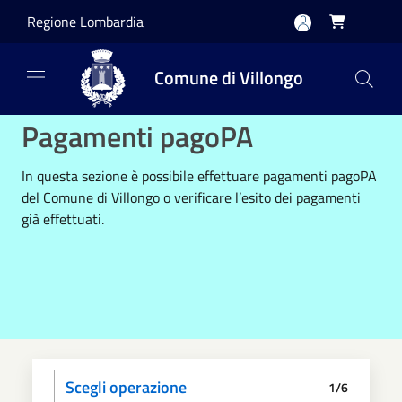
Salta al contenuto principale
Regione Lombardia

Comune di Villongo
Pagamenti pagoPA
In questa sezione è possibile effettuare pagamenti pagoPA
del Comune di Villongo o verificare l’esito dei pagamenti
già effettuati.
Scegli operazione
1/6
Informativa privacy
Scegli il pagamento
Dati anagrafici
Paga
Riepilogo