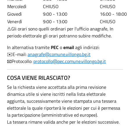
Mercoledì
CHIUSO
CHIUSO
Giovedì
9:00 - 13:00
16:00 - 18:00
Venerdì
9:00 - 13:00
CHIUSO
⚠️Gli orari sono quelli ordinari per l'ufficio anagrafe, In
periodo elettorale gli orari potranno subire modifiche.
In alternativa tramite
PEC
o
email
agli indirizzi:
✉️E-mail:
anagrafe@comune.villongo.bg.it
📧Protocollo:
protocollo@pec.comune.villongo.bg.it
COSA VIENE RILASCIATO?
Se la richiesta viene accettata alla prima revisione
dinamica utile si viene iscritti nella lista elettorale
aggiunta, successivamente viene stampata una tessera
elettorale la quale riporterà le elezioni per cui è permessa
la partecipazione (amministrative ed europee).
La tessera rimane valida anche per le elezioni successive.