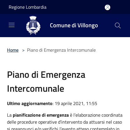
Salta al contenuto principale
Regione Lombardia
Comune di Villongo
Home
>
Piano di Emergenza Intercomunale
Piano di Emergenza
Intercomunale
Ultimo aggiornamento
: 19 aprile 2021, 11:55
La
pianificazione di emergenza
è l’elaborazione coordinata
delle procedure operative d’intervento da attuarsi nel caso
si preannunci e/o verifichi l’evento atteso contemplato in