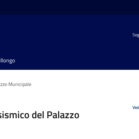
Seg
illongo
azzo Municipale
Ved
sismico del Palazzo