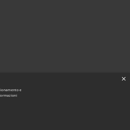
×
nzionamento e
nformazioni
Municipium
Accesso redazione
i Villongo • Powered by
•