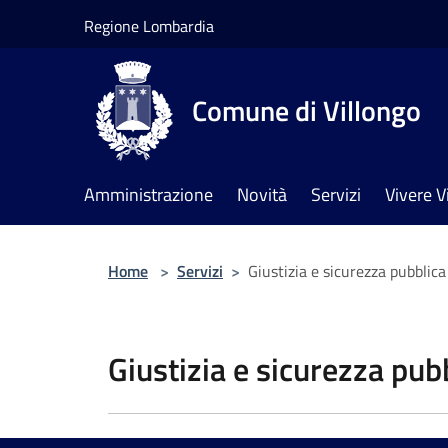
Salta al contenuto principale
Regione Lombardia
Comune di Villongo
Amministrazione
Novità
Servizi
Vivere V
Home
>
Servizi
>
Giustizia e sicurezza pubblica
Giustizia e sicurezza pub