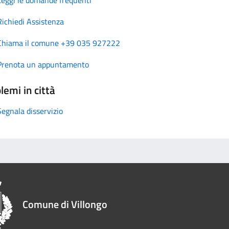
Richiedi Assistenza
Chiama il comune +39 035 927222
Prenota un appuntamento
lemi in città
Segnala disservizio
Comune di Villongo