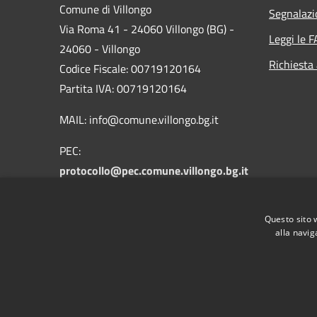
Comune di Villongo
Segnalazi
Via Roma 41 - 24060 Villongo (BG) -
Leggi le 
24060 - Villongo
Richiesta
Codice Fiscale: 00719120164
Partita IVA: 00719120164
MAIL: info@comune.villongo.bg.it
PEC:
protocollo@pec.comune.villongo.bg.it
Centralino Unico: +39 035 927222
Questo sito 
alla navig
RSS
Accessibilità
Privacy
Cookie
Mappa de
IBAN COMUNALI: per i cittadini IT48Z085145376
IT32I0100004306TU0000005820 Tesoreria Unica