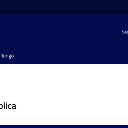
Seg
illongo
blica