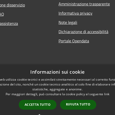
Amministrazione trasparente
one disservizio
Informativa privacy
FAQ
Note legali
 assistenza
Dichiarazione di accessibilità
Portale Opendata
Informazioni sui cookie
web utilizza cookie tecnici e assimilati strettamente necessari al corretto fu
azione del sito, nonché un cookie tecnico analitico al solo fine di elaborare i
statistiche, aggregate e anonime.
Per maggiori dettagli, può consultare la cookie policy al seguente
link
l sito
Copyright © 2026 • Comune d
RIFIUTA TUTTO
ACCETTA TUTTO
0000000120312 /