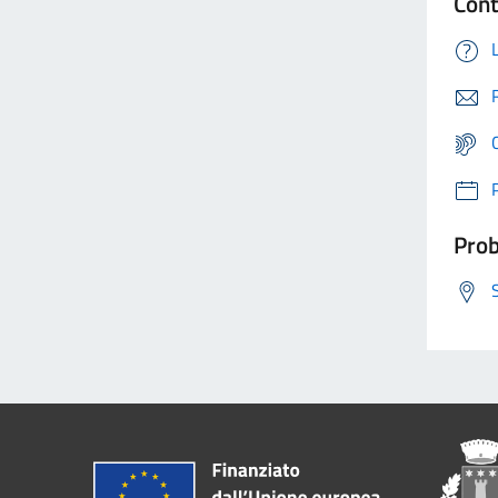
Cont
Prob