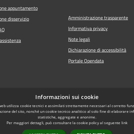
ione appuntamento
Amministrazione trasparente
one disservizio
Informativa privacy
FAQ
Note legali
 assistenza
Dichiarazione di accessibilità
Portale Opendata
Informazioni sui cookie
web utilizza cookie tecnici e assimilati strettamente necessari al corretto fu
azione del sito, nonché un cookie tecnico analitico al solo fine di elaborare i
statistiche, aggregate e anonime.
Per maggiori dettagli, può consultare la cookie policy al seguente
link
l sito
Copyright © 2026 • Comune d