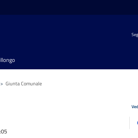
Seg
illongo
>
Giunta Comunale
Ved
:05