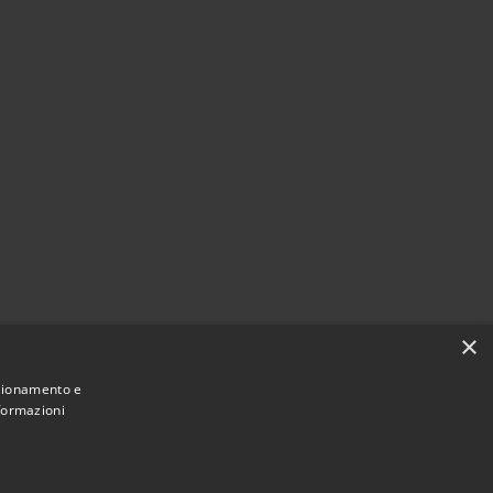
×
nzionamento e
nformazioni
Municipium
Accesso redazione
i Villongo • Powered by
•