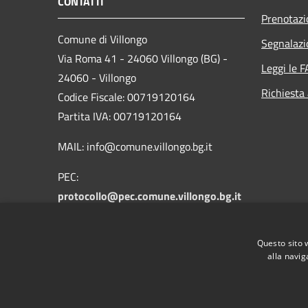
CONTATTI
Prenotaz
Comune di Villongo
Segnalazi
Via Roma 41 - 24060 Villongo (BG) -
Leggi le 
24060 - Villongo
Richiesta
Codice Fiscale: 00719120164
Partita IVA: 00719120164
MAIL: info@comune.villongo.bg.it
PEC:
protocollo@pec.comune.villongo.bg.it
Centralino Unico: +39 035 927222
Questo sito 
alla navig
RSS
Accessibilità
Privacy
Cookie
Mappa de