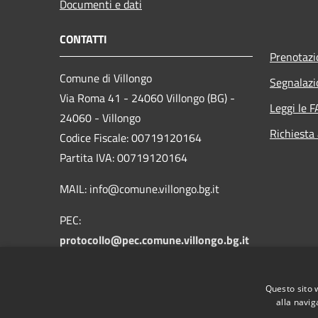
Documenti e dati
CONTATTI
Prenotaz
Comune di Villongo
Segnalazi
Via Roma 41 - 24060 Villongo (BG) -
Leggi le 
24060 - Villongo
Richiesta
Codice Fiscale: 00719120164
Partita IVA: 00719120164
MAIL: info@comune.villongo.bg.it
PEC:
protocollo@pec.comune.villongo.bg.it
Centralino Unico: +39 035 927222
Questo sito 
alla navig