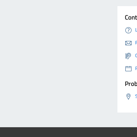
Cont
Prob