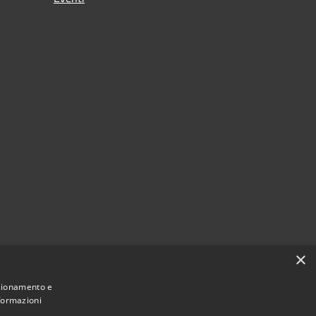
×
nzionamento e
nformazioni