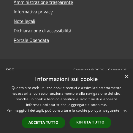
Amministrazione trasparente
Informativa privacy
Note legali
Dichiarazione di accessibilità
Portale Opendata
RSS
Copyright © 2026 • Comune di
×
Accessibilità
Villongo • Powered by
Informazioni sui cookie
Privacy
Municipium
Accesso
•
Questo sito web utilizza cookie tecnici e assimilati strettamente
Cookie
redazione
necessari al corretto funzionamento e alla navigazione del sito,
Mappa del sito
nonché un cookie tecnico analitico al solo fine di elaborare
informazioni statistiche, aggregate e anonime.
IBAN COMUNALI: per i cittadini
Per maggiori dettagli, può consultare la cookie policy al seguente
link
IT48Z0851453760000000120312
/
RIFIUTA TUTTO
ACCETTA TUTTO
IT32I0100004306TU0000005820