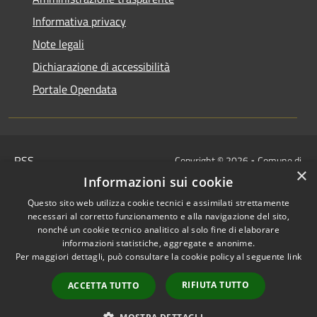
Informativa privacy
Note legali
Dichiarazione di accessibilità
Portale Opendata
RSS
Copyright © 2026 • Comune di
×
Accessibilità
Villongo • Powered by
Informazioni sui cookie
Privacy
Municipium
Accesso
•
Questo sito web utilizza cookie tecnici e assimilati strettamente
Cookie
redazione
necessari al corretto funzionamento e alla navigazione del sito,
Mappa del sito
nonché un cookie tecnico analitico al solo fine di elaborare
informazioni statistiche, aggregate e anonime.
IBAN COMUNALI: per i cittadini
Per maggiori dettagli, può consultare la cookie policy al seguente
link
IT48Z0851453760000000120312
/
RIFIUTA TUTTO
ACCETTA TUTTO
IT32I0100004306TU0000005820
Tesoreria Unica