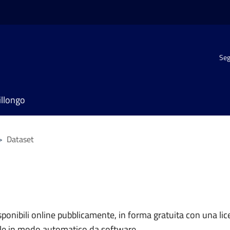
Seg
illongo
>
Dataset
nibili online pubblicamente, in forma gratuita con una lice
ile in modo automatico da software.