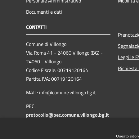
Personale Amministrativo
Mobilità e
Documenti e dati
CONTATTI
Prenotaz
Comune di Villongo
Segnalazi
Via Roma 41 - 24060 Villongo (BG) -
Leggi le 
24060 - Villongo
Richiesta
Codice Fiscale: 00719120164
Partita IVA: 00719120164
MAIL: info@comune.villongo.bg.it
PEC:
protocollo@pec.comune.villongo.bg.it
Centralino Unico: +39 035 927222
Questo sito 