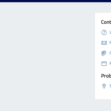
Cont
Prob