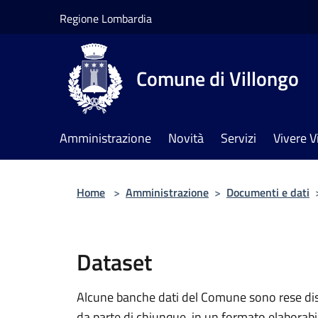
Salta al contenuto principale
Regione Lombardia
Comune di Villongo
Amministrazione
Novità
Servizi
Vivere V
Home
>
Amministrazione
>
Documenti e dati
Dataset
Alcune banche dati del Comune sono rese dispo
da parte di chiunque, in un formato elaborab