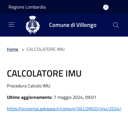
Salta al contenuto principale
Regione Lombardia
Comune di Villongo
Home
>
CALCOLATORE IMU
CALCOLATORE IMU
Procedura Calcolo IMU
Ultimo aggiornamento
: 7 maggio 2024, 09:01
https://siciportal.apkappa.it/comuni/VILLONGO/imu/2024/