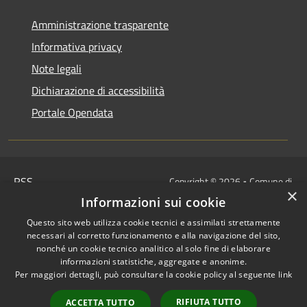
Amministrazione trasparente
Informativa privacy
Note legali
Dichiarazione di accessibilità
Portale Opendata
RSS
Copyright © 2026 • Comune di
×
Accessibilità
Villongo • Powered by
Informazioni sui cookie
Privacy
Municipium
Accesso
•
Questo sito web utilizza cookie tecnici e assimilati strettamente
Cookie
redazione
necessari al corretto funzionamento e alla navigazione del sito,
Mappa del sito
nonché un cookie tecnico analitico al solo fine di elaborare
informazioni statistiche, aggregate e anonime.
IBAN COMUNALI: per i cittadini
Per maggiori dettagli, può consultare la cookie policy al seguente
link
IT48Z0851453760000000120312
/
RIFIUTA TUTTO
ACCETTA TUTTO