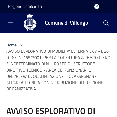
Salta al contenuto principale
Regione Lombardia
Comune di Villongo
Home
>
AVVISO ESPLORATIVO DI MOBILITA’ ESTERNA EX ART. 30
D.LGS. N. 165/2001, PER LA COPERTURA A TEMPO PIENO
E INDETERMINATO DI N. 1 POSTO DI ISTRUTTORE
DIRETTIVO TECNICO - AREA DEI FUNZIONARI E
DELL'ELEVATA QUALIFICAZIONE - DA ASSEGNARE
ALL'AREA TECNICA CON ATTRIBUZIONE DI POSIZIONE
ORGANIZZATIVA
AVVISO ESPLORATIVO DI