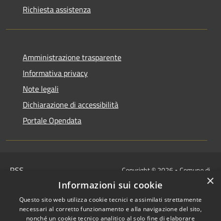
Richiesta assistenza
Amministrazione trasparente
Informativa privacy
Note legali
Dichiarazione di accessibilità
Portale Opendata
RSS
Copyright © 2026 • Comune di
×
Accessibilità
Villongo • Powered by
Informazioni sui cookie
Privacy
Municipium
Accesso
•
Questo sito web utilizza cookie tecnici e assimilati strettamente
Cookie
redazione
necessari al corretto funzionamento e alla navigazione del sito,
Mappa del sito
nonché un cookie tecnico analitico al solo fine di elaborare