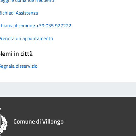
Richiedi Assistenza
Chiama il comune +39 035 927222
Prenota un appuntamento
lemi in città
Segnala disservizio
Comune di Villongo