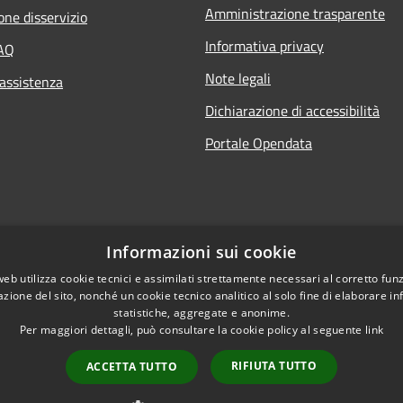
Amministrazione trasparente
one disservizio
Informativa privacy
FAQ
Note legali
 assistenza
Dichiarazione di accessibilità
Portale Opendata
Informazioni sui cookie
web utilizza cookie tecnici e assimilati strettamente necessari al corretto fu
azione del sito, nonché un cookie tecnico analitico al solo fine di elaborare i
statistiche, aggregate e anonime.
Per maggiori dettagli, può consultare la cookie policy al seguente
link
l sito
Copyright © 2026 • Comune d
RIFIUTA TUTTO
ACCETTA TUTTO
0000000120312 /