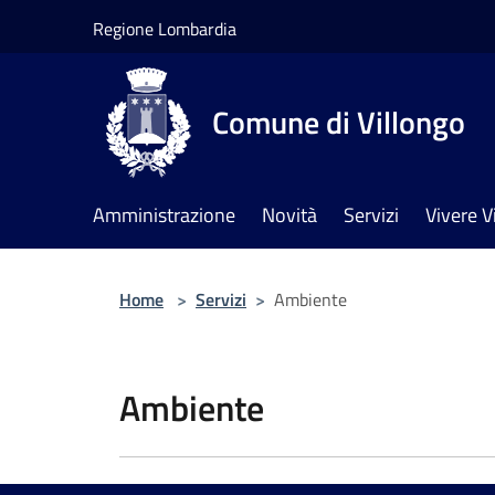
Salta al contenuto principale
Regione Lombardia
Comune di Villongo
Amministrazione
Novità
Servizi
Vivere V
Home
>
Servizi
>
Ambiente
Ambiente