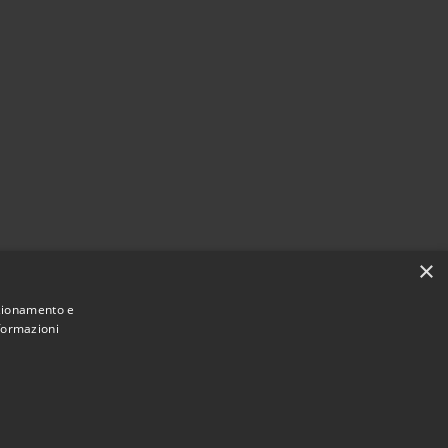
×
nzionamento e
nformazioni
Municipium
Accesso redazione
i Villongo • Powered by
•