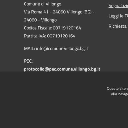
Comune di Villongo
Segnalazi
Via Roma 41 - 24060 Villongo (BG) -
Leggi le 
24060 - Villongo
Richiesta
Codice Fiscale: 00719120164
Partita IVA: 00719120164
MAIL: info@comune.villongo.bg.it
PEC:
protocollo@pec.comune.villongo.bg.it
Centralino Unico: +39 035 927222
Questo sito 
alla navig
RSS
Accessibilità
Privacy
Cookie
Mappa de
IBAN COMUNALI: per i cittadini IT48Z085145376
IT32I0100004306TU0000005820 Tesoreria Unica