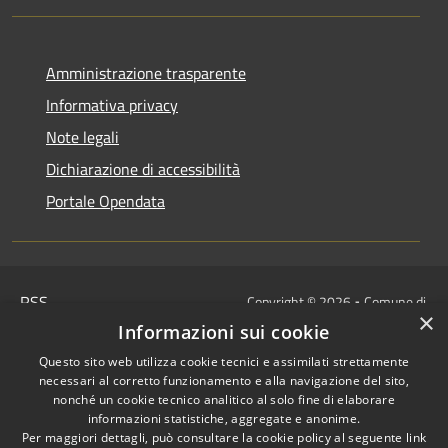
Amministrazione trasparente
Informativa privacy
Note legali
Dichiarazione di accessibilità
Portale Opendata
RSS
Copyright © 2026 • Comune di
×
Accessibilità
Villongo • Powered by
Informazioni sui cookie
Privacy
Municipium
Accesso
•
Questo sito web utilizza cookie tecnici e assimilati strettamente
Cookie
redazione
necessari al corretto funzionamento e alla navigazione del sito,
Mappa del sito
nonché un cookie tecnico analitico al solo fine di elaborare
informazioni statistiche, aggregate e anonime.
IBAN COMUNALI: per i cittadini
Per maggiori dettagli, può consultare la cookie policy al seguente
link
IT48Z0851453760000000120312