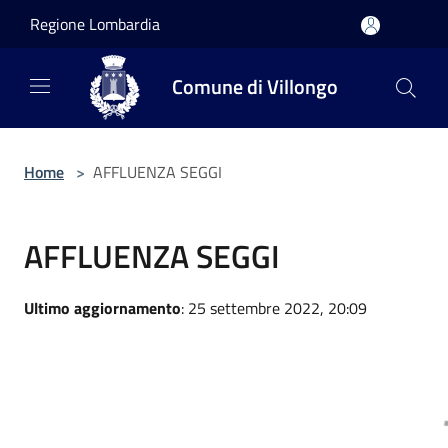
Salta al contenuto principale
Regione Lombardia
Comune di Villongo
Home
>
AFFLUENZA SEGGI
AFFLUENZA SEGGI
Ultimo aggiornamento
: 25 settembre 2022, 20:09