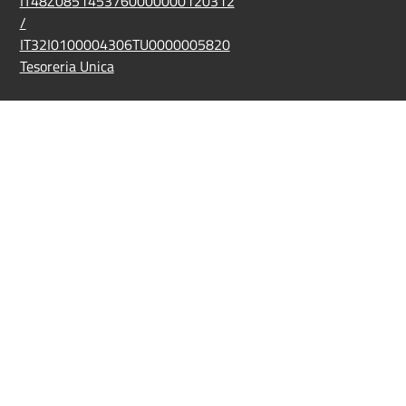
IT48Z0851453760000000120312
/
IT32I0100004306TU0000005820
Tesoreria Unica