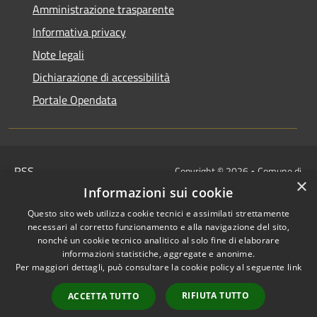
Amministrazione trasparente
Informativa privacy
Note legali
Dichiarazione di accessibilità
Portale Opendata
RSS
Copyright © 2026 • Comune di
×
Accessibilità
Villongo • Powered by
Informazioni sui cookie
Privacy
Municipium
Accesso
•
Questo sito web utilizza cookie tecnici e assimilati strettamente
Cookie
redazione
necessari al corretto funzionamento e alla navigazione del sito,
Mappa del sito
nonché un cookie tecnico analitico al solo fine di elaborare
informazioni statistiche, aggregate e anonime.
IBAN COMUNALI: per i cittadini
Per maggiori dettagli, può consultare la cookie policy al seguente
link
IT48Z0851453760000000120312
/
RIFIUTA TUTTO
ACCETTA TUTTO
IT32I0100004306TU0000005820