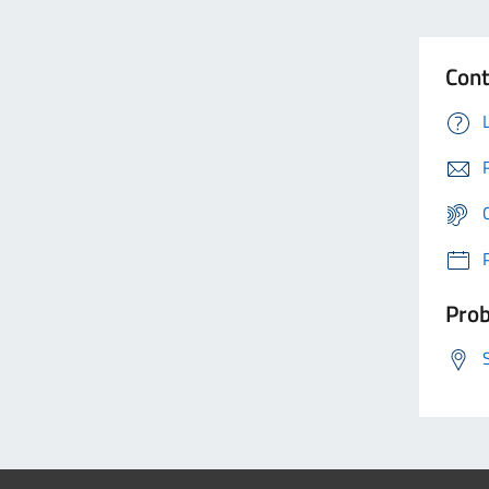
Cont
Prob