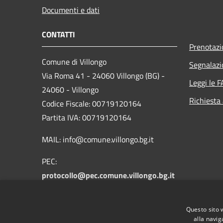
Documenti e dati
CONTATTI
Prenotaz
Comune di Villongo
Segnalazi
Via Roma 41 - 24060 Villongo (BG) -
Leggi le 
24060 - Villongo
Richiesta
Codice Fiscale: 00719120164
Partita IVA: 00719120164
MAIL: info@comune.villongo.bg.it
PEC:
protocollo@pec.comune.villongo.bg.it
Centralino Unico: +39 035 927222
Questo sito 
alla navig