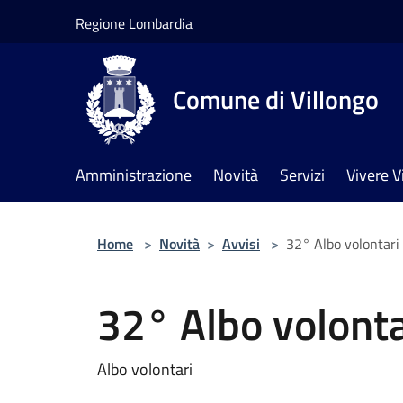
Salta al contenuto principale
Regione Lombardia
Comune di Villongo
Amministrazione
Novità
Servizi
Vivere V
Home
>
Novità
>
Avvisi
>
32° Albo volontari
32° Albo volonta
Albo volontari