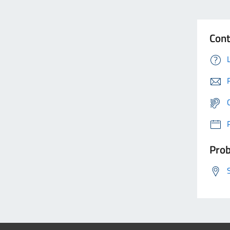
Cont
Prob