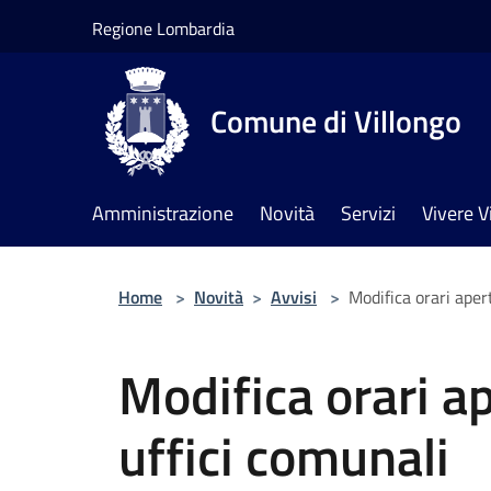
Salta al contenuto principale
Regione Lombardia
Comune di Villongo
Amministrazione
Novità
Servizi
Vivere V
Home
>
Novità
>
Avvisi
>
Modifica orari aper
Modifica orari a
uffici comunali