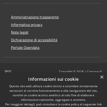
Amministrazione trasparente
Informativa privacy
Note legali
Dichiarazione di accessibilità
Portale Opendata
RSS
Copyright © 2026 • Comune di
×
Accessibilità
Villongo • Powered by
Informazioni sui cookie
Privacy
Municipium
Accesso
•
Questo sito web utilizza cookie tecnici e assimilati strettamente
Cookie
redazione
necessari al corretto funzionamento e alla navigazione del sito,
Mappa del sito
nonché un cookie tecnico analitico al solo fine di elaborare
informazioni statistiche, aggregate e anonime.
IBAN COMUNALI: per i cittadini
Per maggiori dettagli, può consultare la cookie policy al seguente
link
IT48Z0851453760000000120312