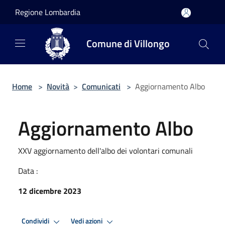
Salta al contenuto principale
Regione Lombardia
Comune di Villongo
Home
>
Novità
>
Comunicati
>
Aggiornamento Albo
Aggiornamento Albo
XXV aggiornamento dell'albo dei volontari comunali
Data :
12 dicembre 2023
Condividi
Vedi azioni