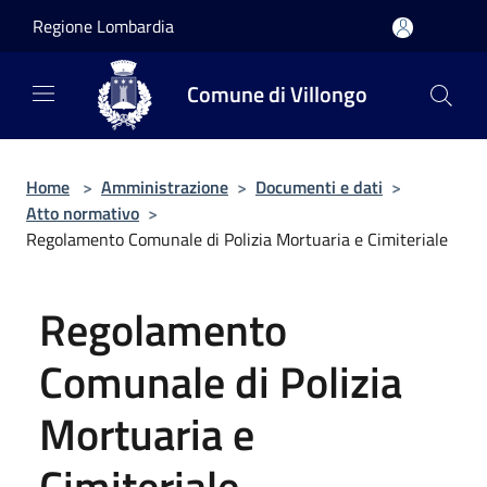
Salta al contenuto principale
Regione Lombardia
Comune di Villongo
Home
>
Amministrazione
>
Documenti e dati
>
Atto normativo
>
Regolamento Comunale di Polizia Mortuaria e Cimiteriale
Regolamento
Comunale di Polizia
Mortuaria e
Cimiteriale