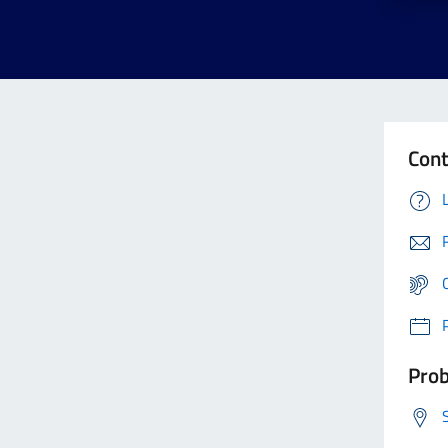
Cont
Prob