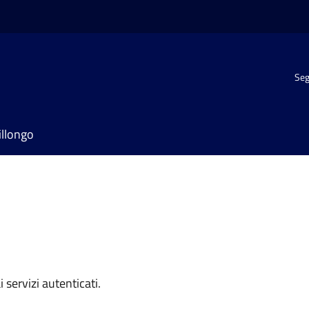
Seg
illongo
i servizi autenticati.