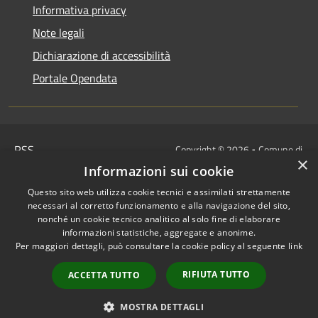
Informativa privacy
Note legali
Dichiarazione di accessibilità
Portale Opendata
RSS
Copyright © 2026 • Comune di
×
Accessibilità
Villongo • Powered by
Informazioni sui cookie
Privacy
Municipium
Accesso
•
Questo sito web utilizza cookie tecnici e assimilati strettamente
Cookie
redazione
necessari al corretto funzionamento e alla navigazione del sito,
Mappa del sito
nonché un cookie tecnico analitico al solo fine di elaborare
informazioni statistiche, aggregate e anonime.
IBAN COMUNALI: per i cittadini
Per maggiori dettagli, può consultare la cookie policy al seguente
link
IT48Z0851453760000000120312
/
RIFIUTA TUTTO
ACCETTA TUTTO
IT32I0100004306TU0000005820
Tesoreria Unica
MOSTRA DETTAGLI