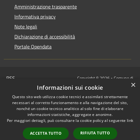
Amministrazione trasparente
Informativa privacy
Note legali
Dichiarazione di accessibilità
Portale Opendata
RSS
Copyright © 2026 • Comune di
×
Accessibilità
Villongo • Powered by
Informazioni sui cookie
Privacy
Municipium
Accesso
•
Questo sito web utilizza cookie tecnici e assimilati strettamente
Cookie
redazione
necessari al corretto funzionamento e alla navigazione del sito,
Mappa del sito
nonché un cookie tecnico analitico al solo fine di elaborare
informazioni statistiche, aggregate e anonime.
IBAN COMUNALI: per i cittadini
Per maggiori dettagli, può consultare la cookie policy al seguente
link
IT48Z0851453760000000120312
/
RIFIUTA TUTTO
ACCETTA TUTTO
IT32I0100004306TU0000005820