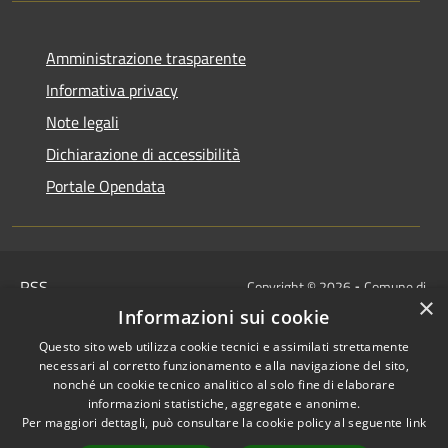
Amministrazione trasparente
Informativa privacy
Note legali
Dichiarazione di accessibilità
Portale Opendata
RSS
Copyright © 2026 • Comune di
×
Accessibilità
Villongo • Powered by
Informazioni sui cookie
Privacy
Municipium
Accesso
•
Questo sito web utilizza cookie tecnici e assimilati strettamente
Cookie
redazione
necessari al corretto funzionamento e alla navigazione del sito,
Mappa del sito
nonché un cookie tecnico analitico al solo fine di elaborare
informazioni statistiche, aggregate e anonime.
IBAN COMUNALI: per i cittadini
Per maggiori dettagli, può consultare la cookie policy al seguente
link
IT48Z0851453760000000120312